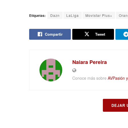
Etiquetas:
Dazn
LaLiga
Movistar Plus+
Oran
Compartir
Tweet
Naiara Pereira
Conoce más sobre
AVPasión y 
DEJAR 