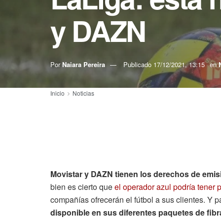
y DAZN
Por
Naiara Pereira
Publicado
17/12/2021, 13:15
en
Inicio
Noticias
Movistar y DAZN tienen los derechos de emis
bien es cierto que
el operador azul podría tene
compañías ofrecerán el fútbol a sus clientes. Y 
disponible en sus diferentes paquetes de fibra