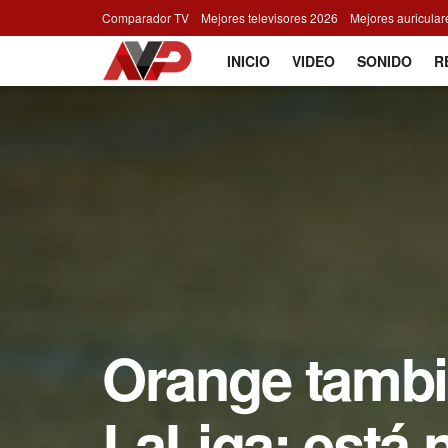
Comparador TV
Mejores televisores 2026
Mejores auricula
INICIO
VIDEO
SONIDO
R
Orange tambi
LaLiga: está