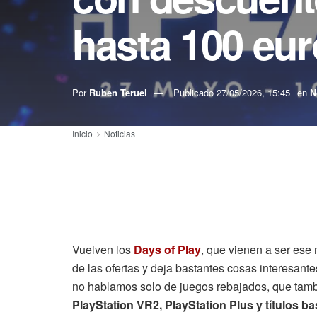
hasta 100 eu
Por
Ruben Teruel
Publicado
27/05/2026, 15:45
en
N
Inicio
Noticias
Vuelven los
Days of Play
, que vienen a ser ese
de las ofertas y deja bastantes cosas interesante
no hablamos solo de juegos rebajados, que tamb
PlayStation VR2, PlayStation Plus y títulos b