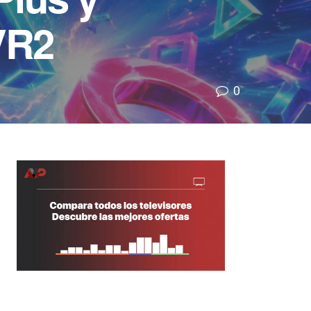
VR2
0