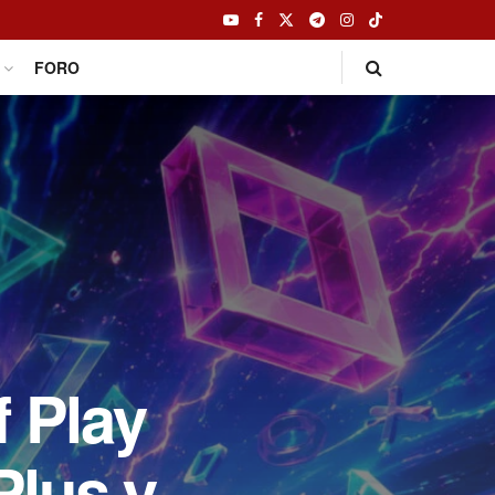
FORO
f Play
Plus y