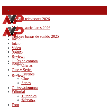
Comparador TV
Mejores televisores 2026
Mejores auriculares 2026
Mejores barras de sonido 2025
Inicio
Inicio
Video
Video
Sonido
Reviews
Guías de compra
Sonido
Ofertas
Cine y Series
Estrenos
Reviews
Cine
Series
Críticas
Guías de compra
Editorial
Tutoriales
Ofertas
Artículos
Foro