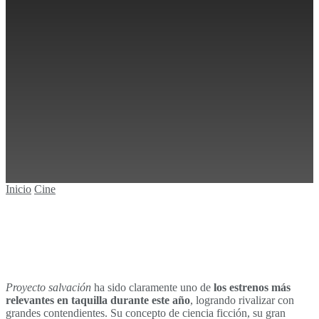
0
Sin resultados
Ver todos los resultados
Inicio
Cine
Proyecto salvación
ha sido claramente uno de
los estrenos más
relevantes en taquilla durante este año
, logrando rivalizar con
grandes contendientes. Su concepto de ciencia ficción, su gran