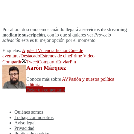
Por ahora desconocemos cuándo llegará a
servicios de streaming
mediante suscripción
, con lo que si quieres ver
Proyecto
salvación
esta es tu mejor opción por el momento.
Etiquetas:
Apple TV
ciencia ficcion
Cine de
aventuras
Destacado
Estrenos de cine
Prime Video
Compartir
Tweet
Compartir
Enviar
Pin
Aarón Márquez
Conoce más sobre
AVPasión y nuestra política
editorial.
Dejar un comentario
Quiénes somos
Trabaja con nosotros
Aviso legal
Privacidad
Política de cookies