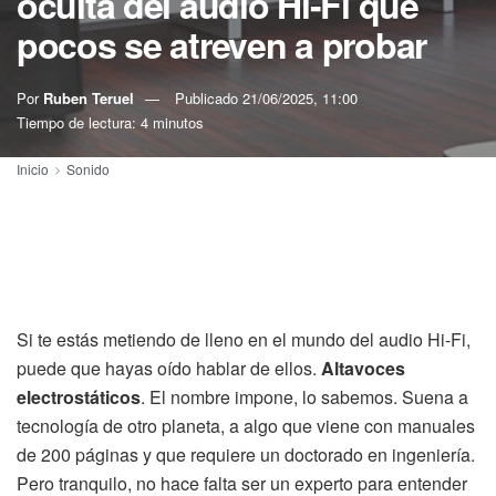
oculta del audio Hi-Fi que
pocos se atreven a probar
Por
Ruben Teruel
Publicado
21/06/2025, 11:00
Tiempo de lectura: 4 minutos
Inicio
Sonido
Si te estás metiendo de lleno en el mundo del audio Hi-Fi,
puede que hayas oído hablar de ellos.
Altavoces
electrostáticos
. El nombre impone, lo sabemos. Suena a
tecnología de otro planeta, a algo que viene con manuales
de 200 páginas y que requiere un doctorado en ingeniería.
Pero tranquilo, no hace falta ser un experto para entender