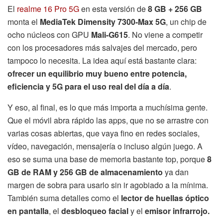
El
realme 16 Pro 5G
en esta versión de
8 GB + 256 GB
monta el
MediaTek Dimensity 7300-Max 5G
, un chip de
ocho núcleos con GPU
Mali-G615
. No viene a competir
con los procesadores más salvajes del mercado, pero
tampoco lo necesita. La idea aquí está bastante clara:
ofrecer un equilibrio muy bueno entre potencia,
eficiencia y 5G para el uso real del día a día
.
Y eso, al final, es lo que más importa a muchísima gente.
Que el móvil abra rápido las apps, que no se arrastre con
varias cosas abiertas, que vaya fino en redes sociales,
vídeo, navegación, mensajería o incluso algún juego. A
eso se suma una base de memoria bastante top, porque
8
GB de RAM y 256 GB de almacenamiento
ya dan
margen de sobra para usarlo sin ir agobiado a la mínima.
También suma detalles como el
lector de huellas óptico
en pantalla
, el
desbloqueo facial
y el
emisor infrarrojo.