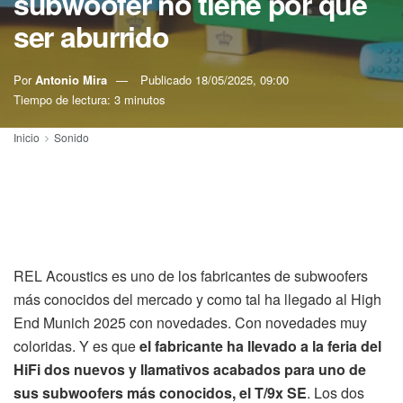
subwoofer no tiene por qué
ser aburrido
Por
Antonio Mira
Publicado
18/05/2025, 09:00
Tiempo de lectura: 3 minutos
Inicio
Sonido
REL Acoustics es uno de los fabricantes de subwoofers
más conocidos del mercado y como tal ha llegado al High
End Munich 2025 con novedades. Con novedades muy
coloridas. Y es que
el fabricante ha llevado a la feria del
HiFi dos nuevos y llamativos acabados para uno de
sus subwoofers más conocidos, el T/9x SE
. Los dos