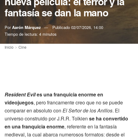
nueva película: el terror y la
fantasía se dan la mano
Por
Aarón Márquez
Publicado
02/07/2026, 14:00
Tiempo de lectura: 4 minutos
Inicio
Cine
Resident Evil
es una franquicia enorme en
videojuegos
, pero francamente creo que no se puede
comparar en absoluto con
El Señor de los Anillos
. El
universo construido por J.R.R. Tolkien
se ha convertido
en una franquicia enorme
, referente en la fantasía
medieval, la cual abarca numerosos formatos: desde el