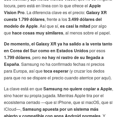
locura, pero está en línea con lo que ofrece el
Apple
Vision Pro
. La diferencia clave es el precio:
Galaxy XR
cuesta 1.799 dólares
, frente a los
3.499 dólares del
modelo de Apple
. Así que sí,
es casi la mitad
por algo
que
hace cosas muy similares
, al menos sobre el papel.
De momento, el Galaxy XR ya ha salido a la venta tanto
en Corea del Sur como en Estados Unidos
por esos
1.799 dólares
, pero
no hay ni rastro de su llegada a
España
. Samsung no ha confirmado fechas ni precios
para Europa, así que
toca esperar
(y cruzar los dedos
para que no se dispare el precio cuando aterrice por aquí).
La clave está en que
Samsung no quiere copiar a Apple
,
sino hacer su propia jugada. Mientras Apple tira por el
ecosistema cerrado —que si iPhone, que si macOS, que si
iCloud—,
Samsung apuesta por un sistema más
abierto y compatible con apps Android normales
. Y