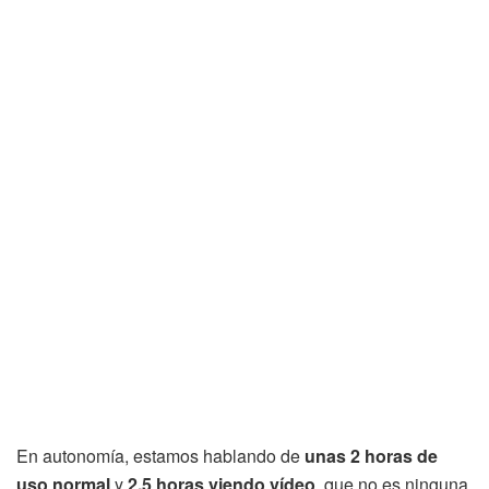
En autonomía, estamos hablando de
unas 2 horas de
uso normal
y
2,5 horas viendo vídeo
, que no es ninguna