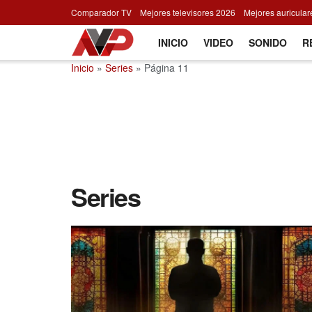
Comparador TV
Mejores televisores 2026
Mejores auricula
INICIO
VIDEO
SONIDO
R
Inicio
»
Series
»
Página 11
Series