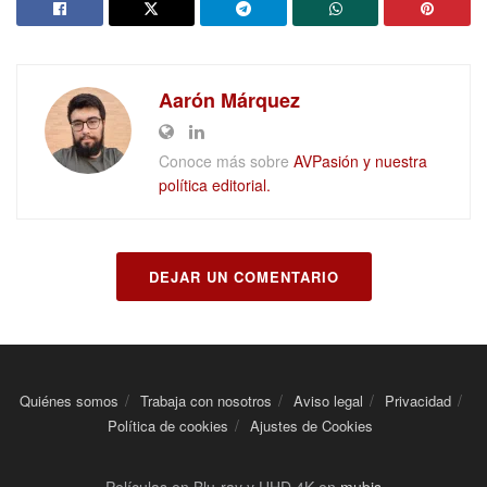
Aarón Márquez
Conoce más sobre
AVPasión y nuestra
política editorial.
DEJAR UN COMENTARIO
Quiénes somos
Trabaja con nosotros
Aviso legal
Privacidad
Política de cookies
Ajustes de Cookies
Películas en Blu-ray y UHD 4K en
mubis