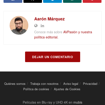
Aarón Márquez
Conoce más sobre
AVPasión y nuestra
política editorial.
DEJAR UN COMENTARIO
Quiénes somos
Trabaja con nosotros
Aviso legal
Privacidad
Política de cookies
Ajustes de Cookies
Películas en Blu-ray y UHD 4K en
mubis