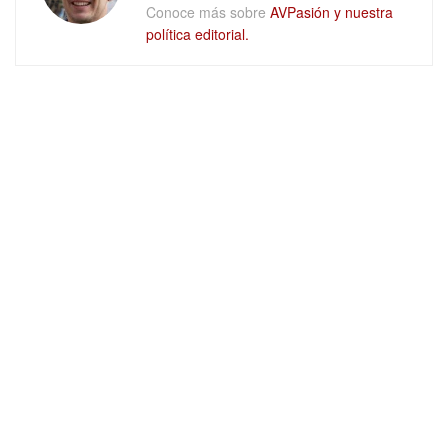
Conoce más sobre
AVPasión y nuestra
política editorial.
DEJAR UN COMENTARIO
Quiénes somos
Trabaja con nosotros
Aviso legal
Privacidad
Política de cookies
Ajustes de Cookies
Películas en Blu-ray y UHD 4K en
mubis
© 2026
AVPasión