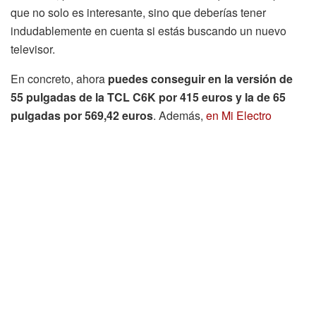
que no solo es interesante, sino que deberías tener
indudablemente en cuenta si estás buscando un nuevo
televisor.
En concreto, ahora
puedes conseguir en la versión de
55 pulgadas de la TCL C6K por 415 euros y la de 65
pulgadas por 569,42 euros
. Además,
en Mi Electro
puedes encontrar todos los modelos de TCL
, muchos de
ellos también a un gran precio por el Black Friday, por lo
que es recomendable que le eches un vistazo.
Etiquetas:
ADV
Black Friday
Destacado
Mi Electro
MiniLED
TCL