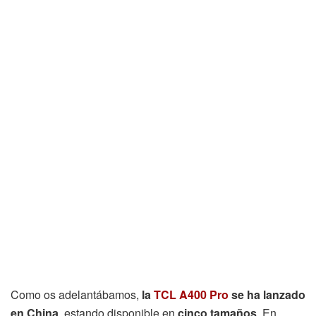
Como os adelantábamos,
la
TCL A400 Pro
se ha lanzado
en China
, estando disponible en
cinco tamaños
. En