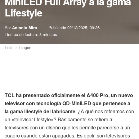
MiniLED Full Array a la gama
Lifestyle
Por
Antonio Mira
Publicado
02/12/2025, 09:36
Tiempo de lectura: 3 minutos
Inicio
Imagen
TCL ha presentado oficialmente el A400 Pro, un nuevo
televisor con tecnología QD-MiniLED que pertenece a
la gama lifestyle del fabricante
. ¿A qué nos referimos con
un «televisor lifestyle»? Básicamente se refiere a
televisores con un diseño que les permite parecerse a un
cuadro cuando están apagados. Es decir, son televisores