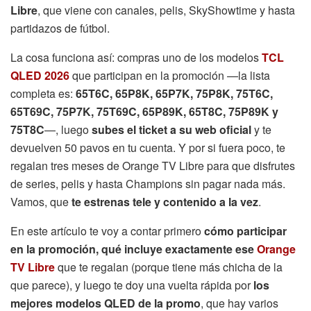
Libre
, que viene con canales, pelis, SkyShowtime y hasta
partidazos de fútbol.
La cosa funciona así: compras uno de los modelos
TCL
QLED 2026
que participan en la promoción —la lista
completa es:
65T6C, 65P8K, 65P7K, 75P8K, 75T6C,
65T69C, 75P7K, 75T69C, 65P89K, 65T8C, 75P89K y
75T8C
—, luego
subes el ticket a su web oficial
y te
devuelven 50 pavos en tu cuenta. Y por si fuera poco, te
regalan tres meses de Orange TV Libre para que disfrutes
de series, pelis y hasta Champions sin pagar nada más.
Vamos, que
te estrenas tele y contenido a la vez
.
En este artículo te voy a contar primero
cómo participar
en la promoción, qué incluye exactamente ese
Orange
TV Libre
que te regalan (porque tiene más chicha de la
que parece), y luego te doy una vuelta rápida por
los
mejores modelos QLED de la promo
, que hay varios