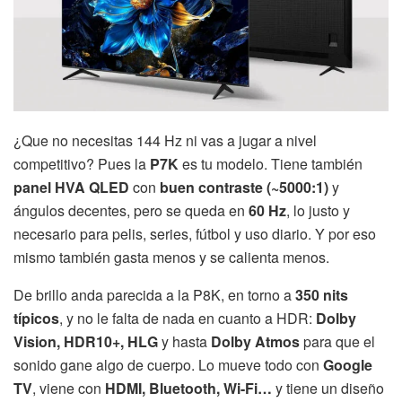
¿Que no necesitas 144 Hz ni vas a jugar a nivel
competitivo? Pues la
P7K
es tu modelo. Tiene también
panel HVA QLED
con
buen contraste (~5000:1)
y
ángulos decentes, pero se queda en
60 Hz
, lo justo y
necesario para pelis, series, fútbol y uso diario. Y por eso
mismo también gasta menos y se calienta menos.
De brillo anda parecida a la P8K, en torno a
350 nits
típicos
, y no le falta de nada en cuanto a HDR:
Dolby
Vision, HDR10+, HLG
y hasta
Dolby Atmos
para que el
sonido gane algo de cuerpo. Lo mueve todo con
Google
TV
, viene con
HDMI, Bluetooth, Wi-Fi…
y tiene un diseño