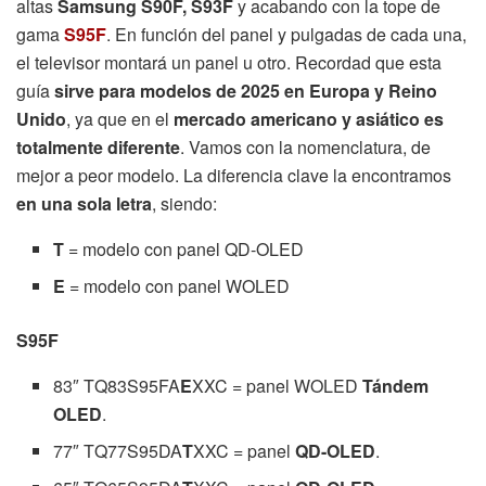
altas
Samsung S90F, S93F
y acabando con la tope de
gama
S95F
. En función del panel y pulgadas de cada una,
el televisor montará un panel u otro. Recordad que esta
guía
sirve para modelos de 2025 en Europa y Reino
Unido
, ya que en el
mercado americano y asiático es
totalmente diferente
. Vamos con la nomenclatura, de
mejor a peor modelo. La diferencia clave la encontramos
en una sola letra
, siendo:
T
= modelo con panel QD-OLED
E
= modelo con panel WOLED
S95F
83″ TQ83S95FA
E
XXC = panel WOLED
Tándem
OLED
.
77″ TQ77S95DA
T
XXC = panel
QD-OLED
.