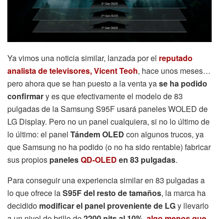
Ya vimos una noticia similar, lanzada por el
reputado
analista de televisores, Vicent Teoh
, hace unos meses…
pero ahora que se han puesto a la venta ya
se ha podido
confirmar
y es que efectivamente el modelo de 83
pulgadas de la Samsung S95F usará paneles WOLED de
LG Display. Pero no un panel cualquiera, si no lo último de
lo último: el panel
Tándem OLED
con algunos trucos, ya
que Samsung no ha podido (o no ha sido rentable) fabricar
sus propios
paneles
QD-OLED
en 83 pulgadas
.
Para conseguir una experiencia similar en 83 pulgadas a
lo que ofrece la
S95F del resto de tamaños
, la marca ha
decidido
modificar el panel proveniente de LG
y llevarlo
a un nivel de brillo de
2200 nits al 10%
,
algo menos que