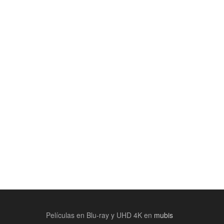
Películas en Blu-ray y UHD 4K en
mubis