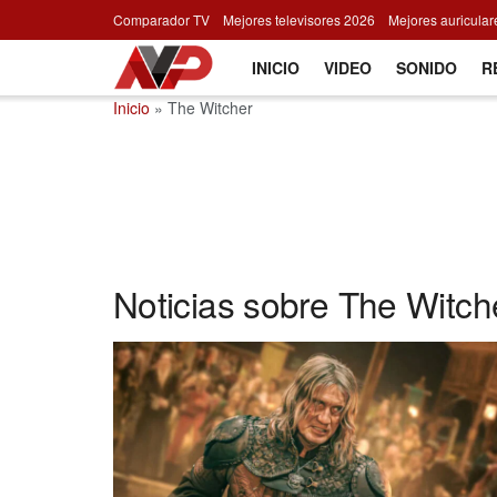
Comparador TV
Mejores televisores 2026
Mejores auricula
INICIO
VIDEO
SONIDO
R
Inicio
»
The Witcher
Noticias sobre The Witch