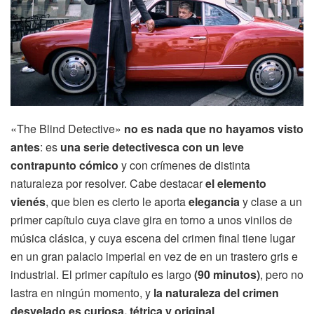
«The Blind Detective»
no es nada que no hayamos visto
antes
: es
una serie detectivesca con un leve
contrapunto cómico
y con crímenes de distinta
naturaleza por resolver. Cabe destacar
el elemento
vienés
, que bien es cierto le aporta
elegancia
y clase a un
primer capítulo cuya clave gira en torno a unos vinilos de
música clásica, y cuya escena del crimen final tiene lugar
en un gran palacio imperial en vez de en un trastero gris e
industrial. El primer capítulo es largo
(90 minutos)
, pero no
lastra en ningún momento, y
la naturaleza del crimen
desvelado es curiosa, tétrica y original
.