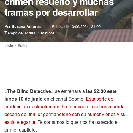
crimen resuelto y muchas
tramas por desarrollar
Por
Susana Amores
Publicado
10/06/2024, 21:00
Tiempo de lectura: 4 minutos
Inicio
Series
«The Blind Detective»
se estrenará a
las 22:30 este
lunes 10 de junio
en el canal Cosmo.
Esta serie de
producción austroalemana ha renovado la sobresaturada
escena del thriller germanófono con su humor vienés y su
estilo elegante
. Te contamos lo que nos ha parecido el
primer capítulo.