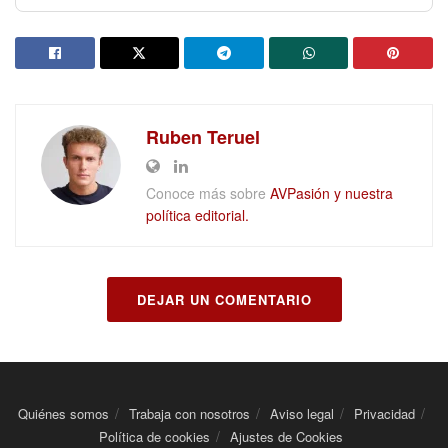
Ruben Teruel
Conoce más sobre
AVPasión y nuestra
política editorial.
DEJAR UN COMENTARIO
Quiénes somos
Trabaja con nosotros
Aviso legal
Privacidad
Política de cookies
Ajustes de Cookies