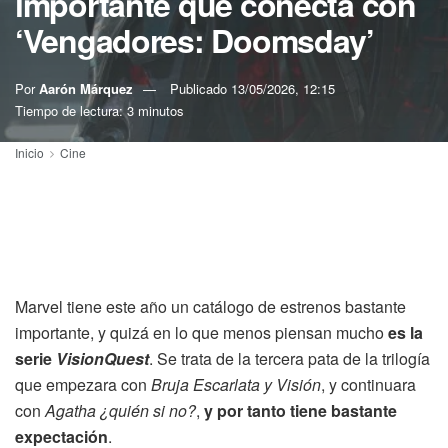
importante que conecta con
‘Vengadores: Doomsday’
Por
Aarón Márquez
Publicado
13/05/2026, 12:15
Tiempo de lectura: 3 minutos
Inicio
Cine
Marvel tiene este año un catálogo de estrenos bastante
importante, y quizá en lo que menos piensan mucho
es la
serie
VisionQuest
. Se trata de la tercera pata de la trilogía
que empezara con
Bruja Escarlata y Visión
, y continuara
con
Agatha ¿quién si no?
,
y por tanto tiene bastante
expectación
.