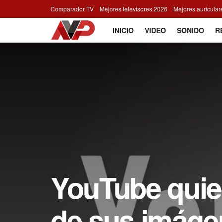
Comparador TV
Mejores televisores 2026
Mejores auricula
INICIO
VIDEO
SONIDO
R
YouTube quier
de sus imáge