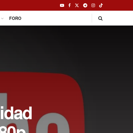
FORO
lidad
080p