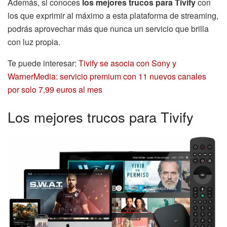
Además, si conoces
los mejores trucos para Tivify
con
los que exprimir al máximo a esta plataforma de streaming,
podrás aprovechar más que nunca un servicio que brilla
con luz propia.
Te puede interesar:
Tivify se asocia con Sony y
WarnerMedia: servicio premium con 11 nuevos canales
por solo 7,99 euros al mes
Los mejores trucos para Tivify