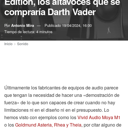
Edition, los altavoces que se
compraría Darth Vader
Por
Antonio Mira
Publicado
19/04/2024, 16:00
Tiempo de lectura: 4 minutos
Inicio
Sonido
Últimamente los fabricantes de equipos de audio parece
que tengan la necesidad de hacer una «demostración de
fuerza» de lo que son capaces de crear cuando no hay
limitaciones ni en el diseño ni en el presupuesto. Lo
hemos visto con ejemplos como los
Vivid Audio Moya M1
o los
Goldmund Asteria, Rhea y Theia
, por citar alguno de