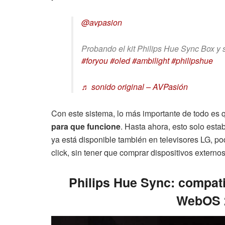
@avpasion
Probando el kit Philips Hue Sync Box y 
#foryou
#oled
#ambilight
#philipshue
♬ sonido original – AVPasión
Con este sistema, lo más importante de todo es
para que funcione
. Hasta ahora, esto solo est
ya está disponible también en televisores LG, p
click, sin tener que comprar dispositivos externo
Philips Hue Sync: compatib
WebOS 2