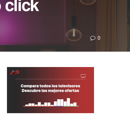
 click
0