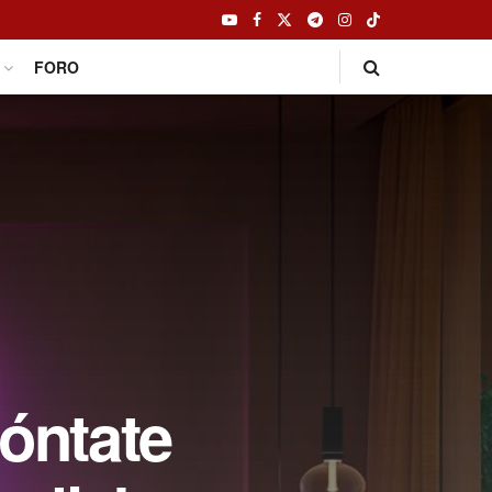
FORO
móntate