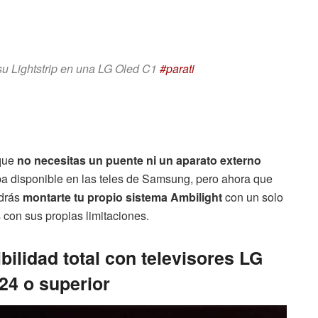
su Lightstrip en una LG Oled C1
#parati
 que
no necesitas un puente ni un aparato externo
aba disponible en las teles de Samsung, pero ahora que
odrás
montarte tu propio sistema
Ambilight
con un solo
s con sus propias limitaciones.
ilidad total con televisores LG
4 o superior