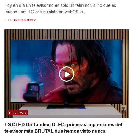
Hoy en día un televisor no es solo un televisor, si no que es
mucho más. LG con su sistema webOS lo ...
POR
JAVIER SUAREZ
REVIEWS
LG OLED G5 Tandem OLED: primeras impresiones del
televisor más BRUTAL que hemos visto nunca