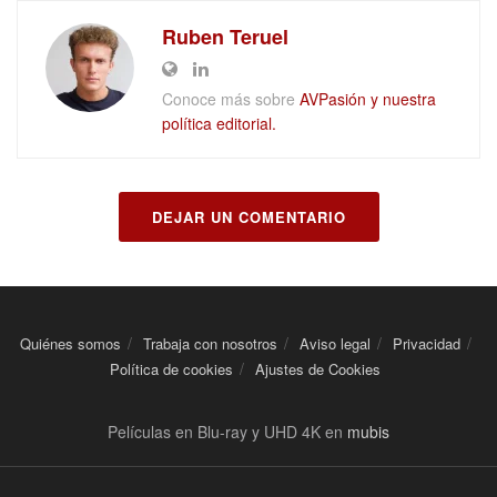
Ruben Teruel
Conoce más sobre
AVPasión y nuestra
política editorial.
DEJAR UN COMENTARIO
Quiénes somos
Trabaja con nosotros
Aviso legal
Privacidad
Política de cookies
Ajustes de Cookies
Películas en Blu-ray y UHD 4K en
mubis