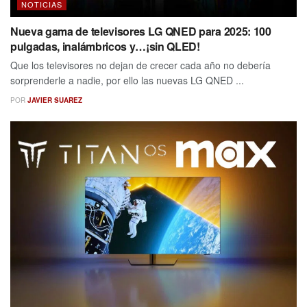
NOTICIAS
Nueva gama de televisores LG QNED para 2025: 100
pulgadas, inalámbricos y…¡sin QLED!
Que los televisores no dejan de crecer cada año no debería
sorprenderle a nadie, por ello las nuevas LG QNED ...
POR
JAVIER SUAREZ