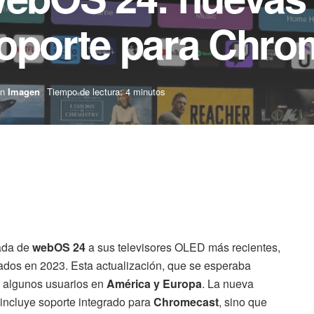
soporte para Chro
n
Imagen
Tiempo de lectura: 4 minutos
gada de
webOS 24
a sus televisores OLED más recientes,
dos en 2023. Esta actualización, que se esperaba
a algunos usuarios en
América y Europa
. La nueva
incluye soporte integrado para
Chromecast
, sino que