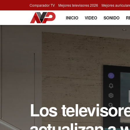
Comparador TV
Mejores televisores 2026
Mejores auricula
INICIO
VIDEO
SONIDO
R
Los televiso
actualizan a