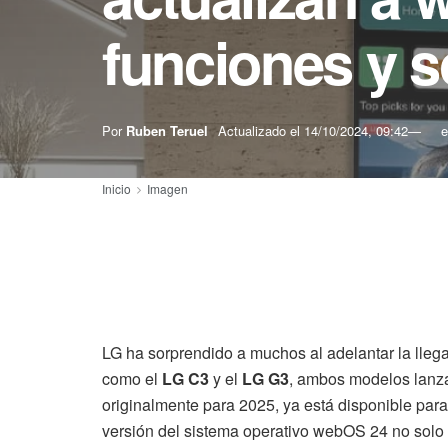
funciones y 
Por
Ruben Teruel
Actualizado el
14/10/2024, 09:42
e
Inicio
Imagen
LG ha sorprendido a muchos al adelantar la lle
como el
LG C3
y el
LG G3
, ambos modelos lanza
originalmente para 2025, ya está disponible par
versión del sistema operativo webOS 24 no solo 