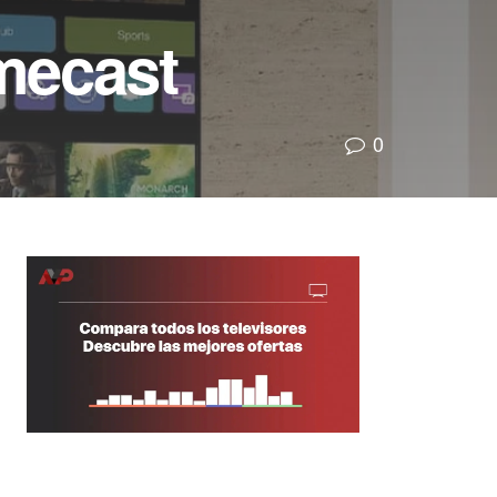
mecast
0