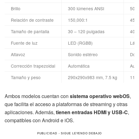
Brillo
300 lúmenes ANSI
500
Relación de contraste
150,000:1
450,
Tamaño de pantalla
30 – 120 pulgadas
40 –
Fuente de luz
LED (RGBB)
Lás
Altavoz
Sonido estéreo
Dolb
Corrección trapezoidal
Automática
Auto
Tamaño y peso
290x290x983 mm, 7.5 kg
110x
Ambos modelos cuentan con
sistema operativo webOS
,
que facilita el acceso a plataformas de streaming y otras
aplicaciones. Además,
tienen entradas HDMI y USB-C
,
compatibles con Android e iOS.