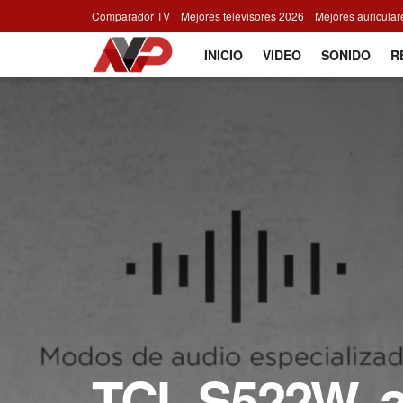
Comparador TV
Mejores televisores 2026
Mejores auricula
INICIO
VIDEO
SONIDO
R
TCL S522W, as