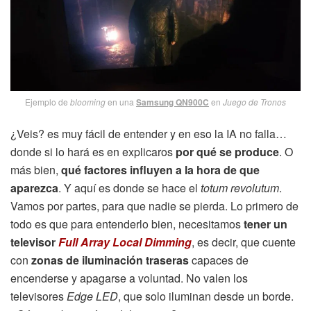
Ejemplo de
blooming
en una
Samsung QN900C
en
Juego de Tronos
¿Veis? es muy fácil de entender y en eso la IA no falla…
donde si lo hará es en explicaros
por qué se produce
. O
más bien,
qué factores influyen a la hora de que
aparezca
. Y aquí es donde se hace el
totum revolutum
.
Vamos por partes, para que nadie se pierda. Lo primero de
todo es que para entenderlo bien, necesitamos
tener un
televisor
Full Array Local Dimming
, es decir, que cuente
con
zonas de iluminación traseras
capaces de
encenderse y apagarse a voluntad. No valen los
televisores
Edge LED
, que solo iluminan desde un borde.