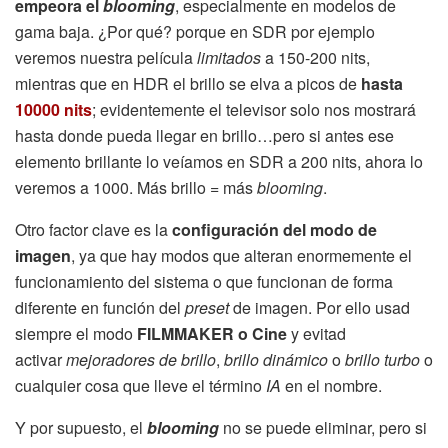
empeora el
blooming
, especialmente en modelos de
gama baja. ¿Por qué? porque en SDR por ejemplo
veremos nuestra película
limitados
a 150-200 nits,
mientras que en HDR el brillo se elva a picos de
hasta
10000 nits
; evidentemente el televisor solo nos mostrará
hasta donde pueda llegar en brillo…pero si antes ese
elemento brillante lo veíamos en SDR a 200 nits, ahora lo
veremos a 1000. Más brillo = más
blooming
.
Otro factor clave es la
configuración del modo de
imagen
, ya que hay modos que alteran enormemente el
funcionamiento del sistema o que funcionan de forma
diferente en función del
preset
de imagen. Por ello usad
siempre el modo
FILMMAKER o Cine
y evitad
activar
mejoradores de brillo
,
brillo dinámico
o
brillo turbo
o
cualquier cosa que lleve el término
IA
en el nombre.
Y por supuesto, el
blooming
no se puede eliminar, pero si