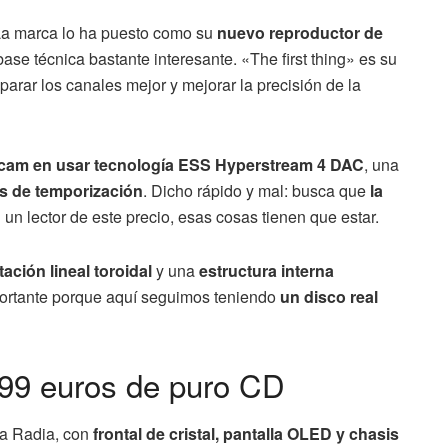
 La marca lo ha puesto como su
nuevo reproductor de
base técnica bastante interesante. «The first thing» es su
parar los canales mejor y mejorar la precisión de la
rcam en usar tecnología ESS Hyperstream 4 DAC
, una
ores de temporización
. Dicho rápido y mal: busca que
la
n un lector de este precio, esas cosas tienen que estar.
ación lineal toroidal
y una
estructura interna
portante porque aquí seguimos teniendo
un disco real
99 euros de puro CD
ma Radia, con
frontal de cristal, pantalla OLED y chasis