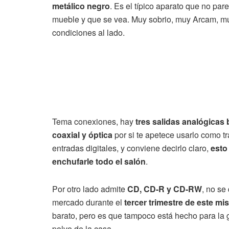
metálico negro
. Es el típico aparato que no pa
mueble y que se vea. Muy sobrio, muy Arcam, mu
condiciones al lado.
Tema conexiones, hay
tres salidas analógica
coaxial y óptica
por si te apetece usarlo como 
entradas digitales, y conviene decirlo claro,
esto
enchufarle todo el salón
.
Por otro lado admite
CD, CD-R y CD-RW
, no se
mercado durante el
tercer trimestre de este m
barato, pero es que tampoco está hecho para la 
polvo de la casa.