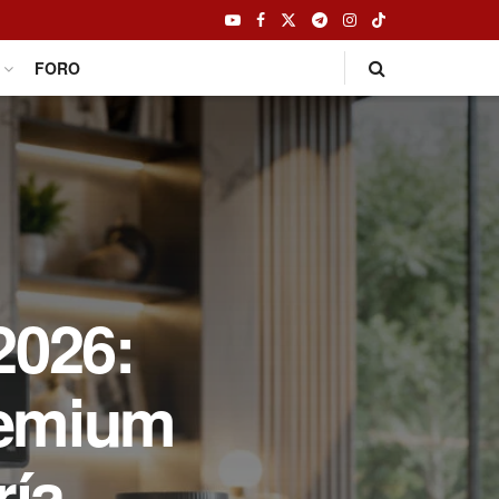
FORO
2026:
remium
ría