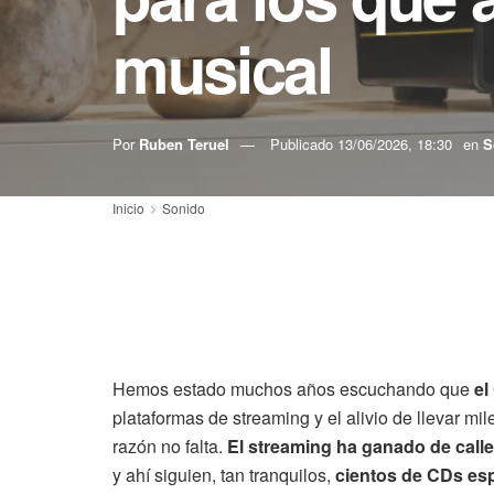
musical
Por
Ruben Teruel
Publicado
13/06/2026, 18:30
en
S
Inicio
Sonido
Hemos estado muchos años escuchando que
el
plataformas de streaming y el alivio de llevar mil
razón no falta.
El streaming ha ganado de call
y ahí siguien, tan tranquilos,
cientos de CDs esp