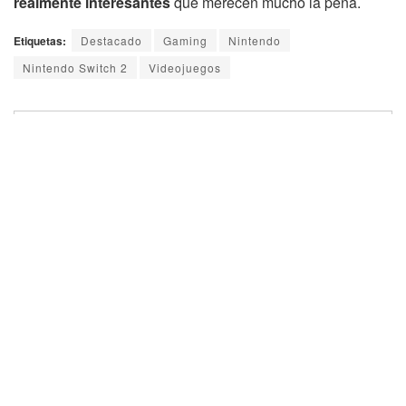
realmente interesantes
que merecen mucho la pena.
Etiquetas:
Destacado
Gaming
Nintendo
Nintendo Switch 2
Videojuegos
Este artículo contienen enlaces de afiliados, cuando realizas una
compra a través de cualquiera de ellos, AVPasión recibe una pequeña
comisión. Nuestro equipo de redacción recomienda estos productos o
servicios de forma independiente, teniendo en cuenta sus características
y funciones para satisfacer a nuestros lectores.
AVPasión no se hace responsable de posibles cambios de precios por
parte del la tienda, cambios de stock o de los envíos del producto o
cualquier otro problema relacionado con la compra, solo informamos de
la oferta.
Únete a la conversación en nuestros canales y
comunidades y descubre contenido exclusivo: