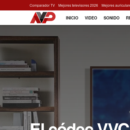
Comparador TV
Mejores televisores 2026
Mejores auricula
INICIO
VIDEO
SONIDO
R
El códec VVC