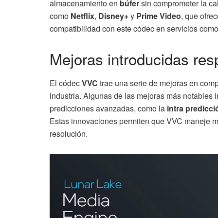
almacenamiento en
búfer
sin comprometer la cal
como
Netflix
,
Disney+
y
Prime Video
, que ofre
compatibilidad con este códec en servicios com
Mejoras introducidas re
El códec
VVC
trae una serie de mejoras en com
industria. Algunas de las mejoras más notables 
predicciones avanzadas, como la
intra predicci
Estas innovaciones permiten que VVC maneje mej
resolución.