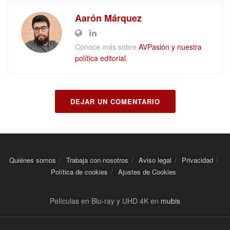
Aarón Márquez
Conoce más sobre
AVPasión y nuestra
política editorial.
DEJAR UN COMENTARIO
Quiénes somos
Trabaja con nosotros
Aviso legal
Privacidad
Política de cookies
Ajustes de Cookies
Películas en Blu-ray y UHD 4K en
mubis