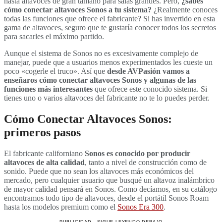
hasta altavoces de gran tamaño para salas grandes. Pero,
¿sabes
cómo conectar altavoces Sonos a tu sistema?
¿Realmente conoces
todas las funciones que ofrece el fabricante? Si has invertido en esta
gama de altavoces, seguro que te gustaría conocer todos los secretos
para sacarles el máximo partido.
Aunque el sistema de Sonos no es excesivamente complejo de
manejar, puede que a usuarios menos experimentados les cueste un
poco «cogerle el truco». Así que
desde AVPasión vamos a
enseñaros cómo conectar altavoces Sonos y algunas de las
funciones más interesantes
que ofrece este conocido sistema. Si
tienes uno o varios altavoces del fabricante no te lo puedes perder.
Cómo Conectar Altavoces Sonos:
primeros pasos
El fabricante californiano
Sonos es conocido por producir
altavoces de alta calidad
, tanto a nivel de construcción como de
sonido. Puede que no sean los altavoces más económicos del
mercado, pero cualquier usuario que busqué un altavoz inalámbrico
de mayor calidad pensará en Sonos. Como decíamos, en su catálogo
encontramos todo tipo de altavoces, desde el portátil Sonos Roam
hasta los modelos premium como el
Sonos Era 300
.