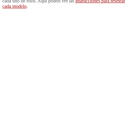
cada uno de ellos. Aquí podéis ver las
instrucciones para resetear
cada modelo
.