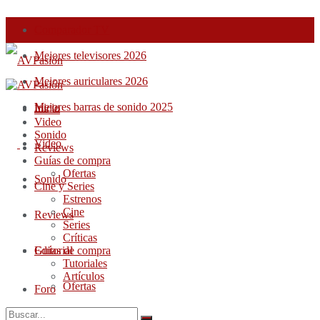
Comparador TV
Mejores televisores 2026
Mejores auriculares 2026
Mejores barras de sonido 2025
Inicio
Inicio
Video
Sonido
Video
Reviews
Guías de compra
Ofertas
Sonido
Cine y Series
Estrenos
Cine
Reviews
Series
Críticas
Guías de compra
Editorial
Tutoriales
Artículos
Ofertas
Foro