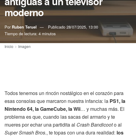
antiguas a un televisor
moderno
Por
Ruben Teruel
Publicado
28/07/2025, 13:00
Tiempo de lectura: 4 minutos
Inicio
Imagen
Todos tenemos un rincón nostálgico en el corazón para
esas consolas que marcaron nuestra infancia: la
PS1, la
Nintendo 64, la GameCube, la Wii
… y muchas más. El
problema es que, cuando las sacas del armario y te
mueres por echar una partidita al
Crash Bandicoot
o al
Super Smash Bros.
, te topas con una dura realidad:
los