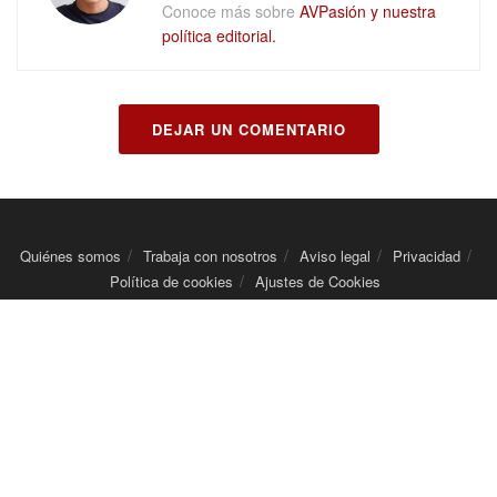
Conoce más sobre
AVPasión y nuestra
política editorial.
DEJAR UN COMENTARIO
Quiénes somos
Trabaja con nosotros
Aviso legal
Privacidad
Política de cookies
Ajustes de Cookies
Películas en Blu-ray y UHD 4K en
mubis
© 2026
AVPasión