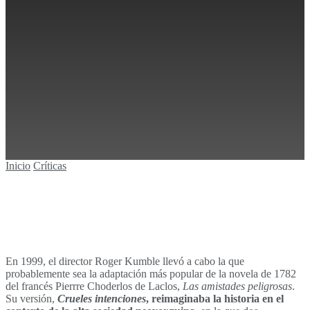
Tiempo de lectura: 4 minutos
0
Sin resultados
Ver todos los resultados
Inicio
Críticas
En 1999, el director Roger Kumble llevó a cabo la que
probablemente sea la adaptación más popular de la novela de 1782
del francés Pierrre Choderlos de Laclos,
Las amistades peligrosas
.
Su versión,
Crueles intenciones
, reimaginaba la historia en el