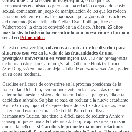
contexto de la alta sociedad neoyorquina
, en la que dos
hermanastros enemistados pero con una relación cargada de tensión
sexual, comienzan un juego de manipulación de los que les rodean
para competir entre ellos. Protagonizada por algunos de los actores
del momento (Sarah Michelle Gellar, Ryan Philippe, Reese
Witherspoon) la cinta se convirtió en un clásico.
Ahora, 25 años
más tarde, la historia ha encontrado una nueva vida en formato
serial en
Prime Video
.
En esta nueva versión,
volvemos a cambiar de localización para
situarnos esta vez en la vida de las fraternidades de una
prestigiosa universidad en Washington D.C
. El duo protagonista
de hermanastros son Caroline (Sarah Catherine Hook) y Lucien
(Zac Burgess) en una compleja batalla de auto-preservación y poder
en su corte moderna.
Caroline está cerca de convertirse en la próxima presidenta de la
fraternidad Delta Phi, pero un incidente en las novatadas del año
anterior ha puesto el sistema de fraternidades en peligro y ella está
decidida a salvarlo. Su plan se basa en reclutar a la nueva estudiante
Annie Grover, hija del Vicepresidente de los Estados Unidos, para
hacerle un lavado de cara a Delta Phi. Para ello utiliza a su
hermanastro Lucien, que tiene la difícil tarea de seducir a Annie y
conseguir que se una a la fraternidad. Lo que apuestan es lo mismo
que en la película:
si Caroline, le promete mantener relaciones
sexuales con él. Si, por el contrario, pierde Lucien, él le regalará