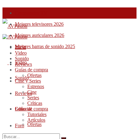
Comparador TV
Mejores televisores 2026
Mejores auriculares 2026
Mejores barras de sonido 2025
Inicio
Inicio
Video
Sonido
Video
Reviews
Guías de compra
Ofertas
Sonido
Cine y Series
Estrenos
Cine
Reviews
Series
Críticas
Guías de compra
Editorial
Tutoriales
Artículos
Ofertas
Foro