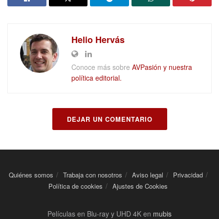
Helio Hervás
Conoce más sobre
AVPasión y nuestra
política editorial.
DEJAR UN COMENTARIO
Quiénes somos
Trabaja con nosotros
Aviso legal
Privacidad
Política de cookies
Ajustes de Cookies
Películas en Blu-ray y UHD 4K en
mubis