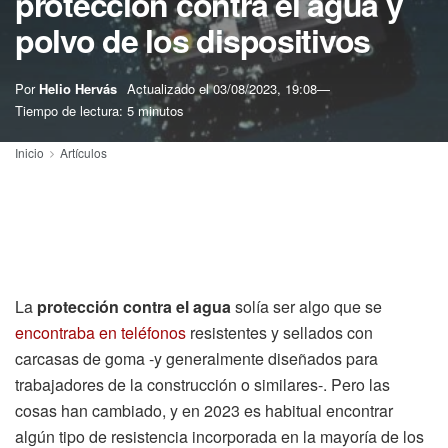
protección contra el agua y
polvo de los dispositivos
Por
Helio Hervás
Actualizado el
03/08/2023, 19:08
Tiempo de lectura: 5 minutos
Inicio
Artículos
La
protección contra el agua
solía ser algo que se
encontraba en teléfonos
resistentes y sellados con
carcasas de goma -y generalmente diseñados para
trabajadores de la construcción o similares-. Pero las
cosas han cambiado, y en 2023 es habitual encontrar
algún tipo de resistencia incorporada en la mayoría de los