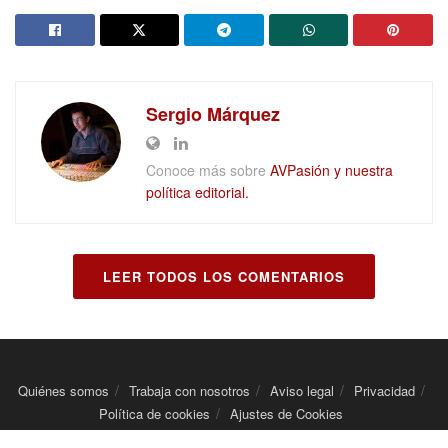
Sergio Márquez
Conoce más sobre
AVPasión y nuestra
política editorial.
LEER TODOS LOS COMENTARIOS
Quiénes somos
Trabaja con nosotros
Aviso legal
Privacidad
Política de cookies
Ajustes de Cookies