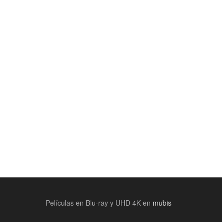
Películas en Blu-ray y UHD 4K en
mubis