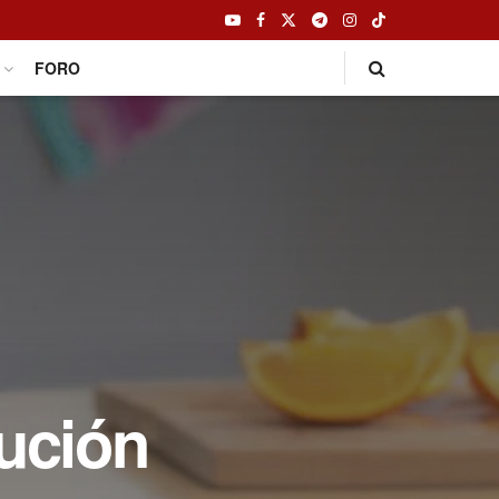
FORO
lución