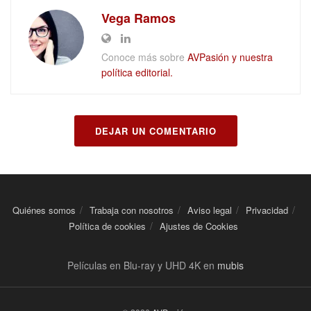
Vega Ramos
Conoce más sobre
AVPasión y nuestra
política editorial.
DEJAR UN COMENTARIO
Quiénes somos
Trabaja con nosotros
Aviso legal
Privacidad
Política de cookies
Ajustes de Cookies
Películas en Blu-ray y UHD 4K en
mubis