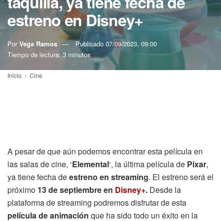
taquilla, ya tiene fecha de
estreno en Disney+
Por
Vega Ramos
Publicado
07/09/2023, 09:00
Tiempo de lectura: 3 minutos
Inicio
Cine
A pesar de que aún podemos encontrar esta película en
las salas de cine, ‘
Elemental
‘, la última película de
Pixar
,
ya tiene fecha de
estreno en streaming
. El estreno será el
próximo
13 de septiembre en
Disney+
.
Desde la
plataforma de streaming podremos disfrutar de esta
película de animación
que ha sido todo un éxito en la