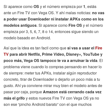
Si aparece como
OS
y el número empieza por
1
, estás
ante un Fire TV con Vega OS. Y ahí malas noticias:
no vas
a poder usar Downloader ni instalar APKs como en los
modelos antiguos
. Si aparece como
Fire OS
y el número
empieza por 3, 5, 6, 7, 8 o 14, entonces sigue siendo un
modelo basado en Android.
Así que la idea es tan facil como que
si vas a usar el
Fire
TV
para abrir Netflix, Prime Video, Disney+, YouTube y
poco más, Vega OS tampoco te va a arruinar la vida
. El
problema viene cuando lo compras pensando en hacer lo
de siempre: meter tus APKs, instalar algún reproductor
concreto, tirar de Downloader o dejarlo un poco más a tu
gusto. Ahí ya conviene mirar muy bien el modelo antes de
pasar por caja, porque
Amazon está cerrando cada vez
más el grifo
y estos nuevos Fire TV con Vega OS ya no
son ese “pincho Android barato” con el que muchos