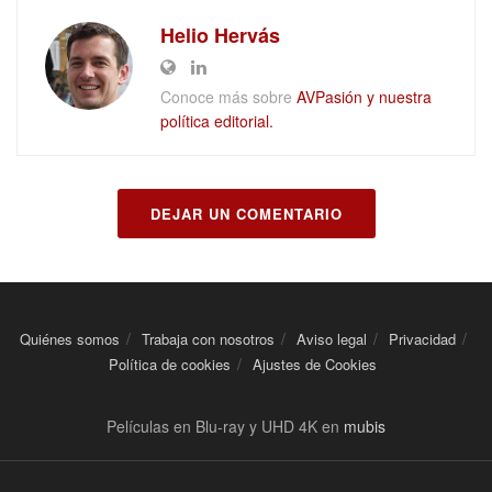
Helio Hervás
Conoce más sobre
AVPasión y nuestra
política editorial.
DEJAR UN COMENTARIO
Quiénes somos
Trabaja con nosotros
Aviso legal
Privacidad
Política de cookies
Ajustes de Cookies
Películas en Blu-ray y UHD 4K en
mubis