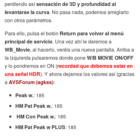
perdiendo así
sensación de 3D y profundidad al
levantarse la curva
. No pasa nada, podemos arreglarlo
con otros parámetros.
Para ello, pulsa el botón
Return para volver al menú
principal de servicio
. Una vez ahí le daremos a
WB_Movie
, al hacerlo, veréis una nueva pantalla. Arriba a
la izquierda pulsaremos donde pone
W/B MOVIE ON/OFF
y lo pondremos en ON (
recordad que debemos estar en
una señal HDR
). Y ahora dejamos los valores así (gracias
a
AVSForum (agkss)
:
Peak w.
: 185
HM Pat Peak w.
: 185
HM Con Peak w.
: 185
HM Pat Peak w PLUS
: 185