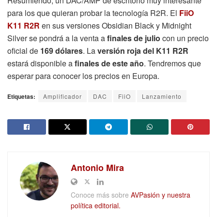
Resumiendo, un DAC/AMP de escritorio muy interesante
para los que quieran probar la tecnología R2R. El
FiiO
K11 R2R
en sus versiones Obsidian Black y Midnight
Silver se pondrá a la venta a
finales de julio
con un precio
oficial de
169 dólares
. La
versión roja del K11 R2R
estará disponible a
finales de este año
. Tendremos que
esperar para conocer los precios en Europa.
Etiquetas:
Amplificador
DAC
FiiO
Lanzamiento
Antonio Mira
Conoce más sobre
AVPasión y nuestra
política editorial.