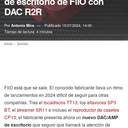
de escritorio de FiiO con
DAC R2R
Por
Antonio Mira
Publicado
15/07/2024, 14:00
Tiempo de lectura: 4 minutos
Inicio
Sonido
FiiO está que se sale. El conocido fabricante lleva un ritmo
de lanzamientos en 2024 difícil de seguir para otras
compañías. Tras el
tocadiscos TT13
, los
altavoces SP3
BT
, el
streamer SR11
e incluso el
reproductor de casetes
CP13
; el fabricante presenta ahora un
nuevo DAC/AMP
de escritorio
que seguro que llamará la atención de