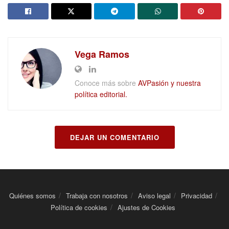
Vega Ramos
Conoce más sobre
AVPasión y nuestra
política editorial.
DEJAR UN COMENTARIO
Quiénes somos
Trabaja con nosotros
Aviso legal
Privacidad
Política de cookies
Ajustes de Cookies