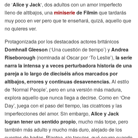
de ‘
Alice y Jack
‘, dos adultos con un amor imperfecto
lleno de altibajos, una
miniserie
de Filmin
que tardarás
muy poco en ver pero que te enseñará, quizá, aquello que
no quieres ver.
Protagonizada por los destacados actores británicos
Domhnall Gleeson
(‘Una cuestión de tiempo’) y
Andrea
Riseborough
(nominada al Oscar por ‘To Leslie’),
la serie
narra la intensa y a veces perturbadora historia de una
pareja a lo largo de dieciséis años marcados por
altibajos, errores y continuas desavenencias.
Al estilo
de ‘Normal People’, pero en una versión más madura,
explora aquello que nunca llega a decirse. Como en ‘One
Day’, juega con el paso del tiempo, las cicatrices y las
imperfecciones del amor. Sin embargo,
Alice y Jack
logran tener un sentido propio
, mucho más torpe, pero
también más adulto y mucho más duro, alejado de los
cuentos de hadas. Plantea, sin tapujos, qué ocurre cuando