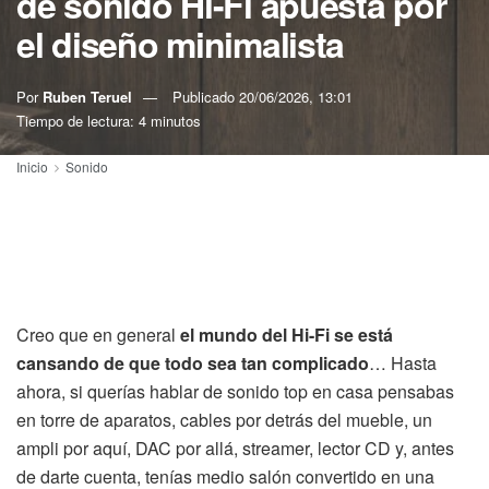
de sonido Hi-Fi apuesta por
el diseño minimalista
Por
Ruben Teruel
Publicado
20/06/2026, 13:01
Tiempo de lectura: 4 minutos
Inicio
Sonido
Creo que en general
el mundo del Hi-Fi se está
cansando de que todo sea tan complicado
… Hasta
ahora, si querías hablar de sonido top en casa pensabas
en torre de aparatos, cables por detrás del mueble, un
ampli por aquí, DAC por allá, streamer, lector CD y, antes
de darte cuenta, tenías medio salón convertido en una