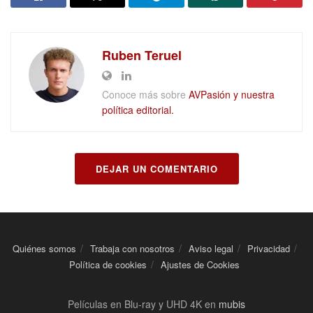
Ruben Teruel
Conoce más sobre
AVPasión y nuestra
política editorial.
DEJAR UN COMENTARIO
Quiénes somos
Trabaja con nosotros
Aviso legal
Privacidad
Política de cookies
Ajustes de Cookies
Películas en Blu-ray y UHD 4K en
mubis